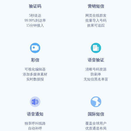

商超行业
短信签名认证
验证码
营销短信
5秒送达
网页在线群发
99.99%到达率
批量导入号码
15分钟接入
效果可追踪
彩信
语音验证
可视化编辑器
清晰号码资源
添加多媒体素材
防刷单
实时数据报
无短信黑名单盲
语音通知
国际短信
独享呼叫线路
覆盖全球用户
自动补呼
优质通道布局