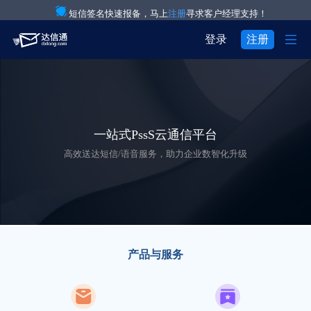
短信签名快速报备，马上
注册
寻求客户经理支持！

登录
注册
产品与服务

注册
登录
解决方案

验证码通知短信

用户中心
一站式PssS云通信平台

关于我们

IT互联网行业
营销短信
高效送达短信/语音服务，助力企业数智化升级


关于达信通
电商行业
彩信群发

行业资讯
物流行业
语音通知

房产行业
语音验证码
产品与服务

教育行业
国际短信