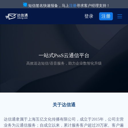
短信签名快速报备，马上
注册
寻求客户经理支持！

登录
注册
产品与服务

注册
登录
解决方案

验证码通知短信

用户中心
一站式PssS云通信平台

关于我们

IT互联网行业
营销短信
高效送达短信/语音服务，助力企业数智化升级


关于达信通
电商行业
彩信群发

行业资讯
物流行业
语音通知

房产行业
语音验证码
关于达信通

教育行业
国际短信
达信通隶属于上海互亿文化传播有限公司，成立于2015年，公司主营
业务为云通信服务；自成立以来，累计服务客户超过20万家。客户遍